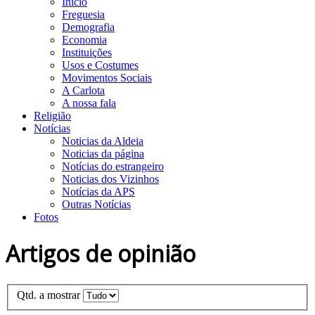
Início
Freguesia
Demografia
Economia
Instituições
Usos e Costumes
Movimentos Sociais
A Carlota
A nossa fala
Religião
Notícias
Noticias da Aldeia
Noticias da página
Notícias do estrangeiro
Noticias dos Vizinhos
Notícias da APS
Outras Notícias
Fotos
Artigos de opinião
Qtd. a mostrar