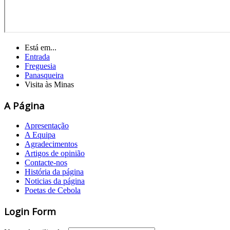
Está em...
Entrada
Freguesia
Panasqueira
Visita às Minas
A Página
Apresentação
A Equipa
Agradecimentos
Artigos de opinião
Contacte-nos
História da página
Noticias da página
Poetas de Cebola
Login Form