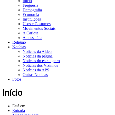
Início
Freguesia
Demografia
Economia
Instituições
Usos e Costumes
Movimentos Sociais
A Carlota
A nossa fala
Religião
Notícias
Noticias da Aldeia
Noticias da página
Notícias do estrangeiro
Noticias dos Vizinhos
Notícias da APS
Outras Notícias
Fotos
Início
Está em...
Entrada