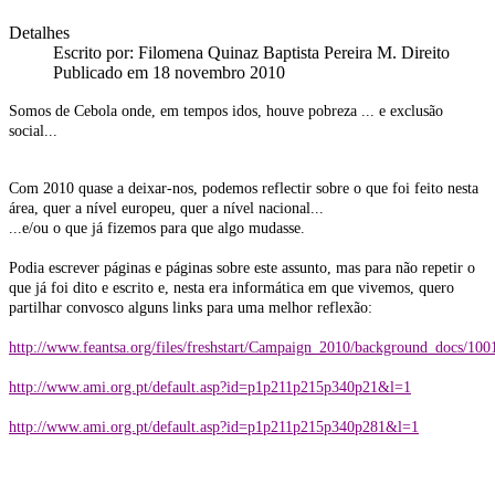
Detalhes
Escrito por:
Filomena Quinaz Baptista Pereira M. Direito
Publicado em 18 novembro 2010
Somos de Cebola onde, em tempos idos, houve pobreza ... e exclusão
social...
Com 2010 quase a deixar-nos, podemos reflectir sobre o que foi feito nesta
área, quer a nível europeu, quer a nível nacional...
...e/ou o que já fizemos para que algo mudasse.
Podia escrever páginas e páginas sobre este assunto, mas para não repetir o
que já foi dito e escrito e, nesta era informática em que vivemos, quero
partilhar convosco alguns links para uma melhor reflexão:
http://www.feantsa.org/files/freshstart/Campaign_2010/background_docs/10
http://www.ami.org.pt/default.asp?id=p1p211p215p340p21&l=1
http://www.ami.org.pt/default.asp?id=p1p211p215p340p281&l=1