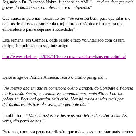
Segundo o Dr. Fernando Nobre, fundador da AMI “...
as duas doenças mais
graves do mundo são a intolerância e a indiferença
”
Que nunca impere nas nossas mentes: “Se eu estou bem, para quê ralar-me
com os desditosos da sorte e da conjuntura económica e financeira que
empalidece o país e deprime a sociedade?”.
Esta semana, em Coimbra, onde resido e faço voluntariado com os sem
abrigo, foi publicado o seguinte artigo:
http://www.asbeiras.pt/2010/11/fome-cresce-a-olhos-vistos-em-coimbra/
Deste artigo de Patrícia Almeida, retiro o último parágrafo...
“
No mesmo ano em que se comemora o Ano Europeu do Combate à Pobreza
e à Exclusão Social, as estimativas apontam para mais 400 mil novos
pobres em Portugal gerados pela crise. Mas há rostos e vidas reais por
detrás das estatísticas. Às vezes, tão perto de nós.”
E sublinho... “
Mas há rostos e vidas reais por detrás das estatísticas. Às
vezes, tão perto de nós.”
Pretendo, com esta pequena reflexão, que todos possamos estar mais atentos