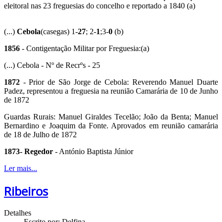
eleitoral nas 23 freguesias do concelho e reportado a 1840 (a)
(...)
Cebola
(casegas) 1-
27
; 2-
1
;3-
0
(b)
1856
- Contigentação Militar por Freguesia:(a)
(...) Cebola - Nº de Recrºs - 25
1872
- Prior de São Jorge de Cebola: Reverendo Manuel Duarte
Padez, representou a freguesia na reunião Camarária de 10 de Junho
de 1872
Guardas Rurais: Manuel Giraldes Tecelão; João da Benta; Manuel
Bernardino e Joaquim da Fonte. Aprovados em reunião camarária
de 18 de Julho de 1872
1873- Regedor
- António Baptista Júnior
Ler mais...
Ribeiros
Detalhes
Escrito por:
Delfina