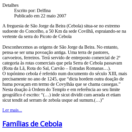
Detalhes
Escrito por:
Delfina
Publicado em 22 maio 2007
A freguesia de São Jorge da Beira (Cebola) situa-se no extremo
sudoeste do Concelho, a 50 Km da sede Covilhã, espraiando-se na
vertente da serra do Picoto de Cebola
Desconhecemos as origens de São Jorge da Beira. No entanto,
pensa-se ser uma povoação antiga. Uma terra de pastores,
carvoeiros, ferreiros. Terá servido de entreposto comercial de 2º
categoria às rotas comerciais que pela Serra de Cebola passavam
(Rota da Lã, Rota do Sal, Carvão – Estradas Romanas…).
O topónimo cebola é referido num documento do século XIII, mais
precisamente no ano de 1245, que “dicta hordem outra doação de
huma povaçam em termo de Covylhãa que se chama cassegas.”
Nesta doação à Ordem do Templo e em referência ao seu limite
geográfico é escrito: “(…) inde sicut dividit cum aerada et etiam
sicut tendit ad serram de zebola usque ad sumum.(…)”
Ler mais...
Famílias de Cebola