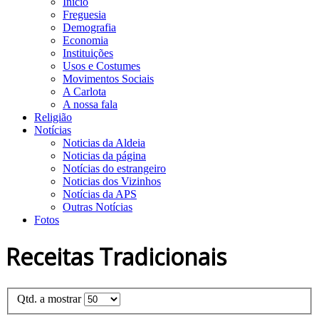
Início
Freguesia
Demografia
Economia
Instituições
Usos e Costumes
Movimentos Sociais
A Carlota
A nossa fala
Religião
Notícias
Noticias da Aldeia
Noticias da página
Notícias do estrangeiro
Noticias dos Vizinhos
Notícias da APS
Outras Notícias
Fotos
Receitas Tradicionais
Qtd. a mostrar