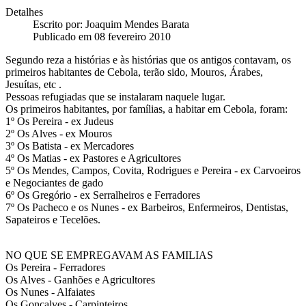
Detalhes
Escrito por:
Joaquim Mendes Barata
Publicado em 08 fevereiro 2010
Segundo reza a histórias e às histórias que os antigos contavam, os
primeiros habitantes de Cebola, terão sido, Mouros, Árabes,
Jesuítas, etc .
Pessoas refugiadas que se instalaram naquele lugar.
Os primeiros habitantes, por famílias, a habitar em Cebola, foram:
1º Os Pereira - ex Judeus
2º Os Alves - ex Mouros
3º Os Batista - ex Mercadores
4º Os Matias - ex Pastores e Agricultores
5º Os Mendes, Campos, Covita, Rodrigues e Pereira - ex Carvoeiros
e Negociantes de gado
6º Os Gregório - ex Serralheiros e Ferradores
7º Os Pacheco e os Nunes - ex Barbeiros, Enfermeiros, Dentistas,
Sapateiros e Tecelões.
NO QUE SE EMPREGAVAM AS FAMILIAS
Os Pereira - Ferradores
Os Alves - Ganhões e Agricultores
Os Nunes - Alfaiates
Os Gonçalves - Carpinteiros