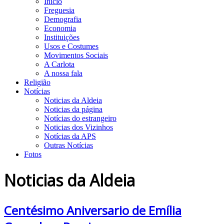
Início
Freguesia
Demografia
Economia
Instituições
Usos e Costumes
Movimentos Sociais
A Carlota
A nossa fala
Religião
Notícias
Noticias da Aldeia
Noticias da página
Notícias do estrangeiro
Noticias dos Vizinhos
Notícias da APS
Outras Notícias
Fotos
Noticias da Aldeia
Centésimo Aniversario de Emília