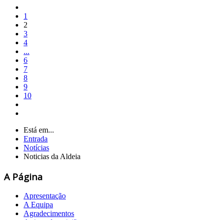
1
2
3
4
...
6
7
8
9
10
Está em...
Entrada
Notícias
Noticias da Aldeia
A Página
Apresentação
A Equipa
Agradecimentos