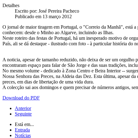
Detalhes
Escrito por:
José Pereira Pacheco
Publicado em 13 março 2012
O jornal de maior tiragem em Portugal, o "Correio da Manhã", está a 
conhecem: desde o Minho ao Algarve, incluindo as Ilhas.
Neste roteiro das festas de Portugal, há um inesperado motivo de or
País, ali se dá destaque - ilustrado com foto - à particular história do
A noticia, apesar de tamanho reduzido, não deixa de ser um orgulho p
encontraram espaço para falar de São Jorge e das suas tradições, incl
No mesmo volume - dedicado à Zona Centro e Beira Interior -- surgem 
Nossa Senhora das Preces, na Aldeia das Dez. Esta última, apesar da 
preces, em dias de libertação de uma vida dura.
A colecção sai aos domingos e quem precisar de números antigos, semp
Download do PDF
Anterior
Seguinte
Está em...
Entrada
Notícias