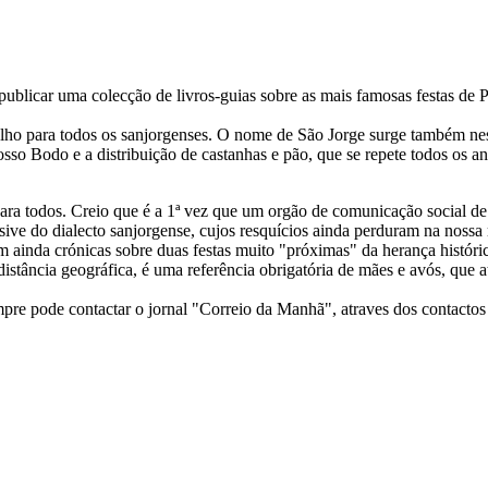
publicar uma colecção de livros-guias sobre as mais famosas festas de 
gulho para todos os sanjorgenses. O nome de São Jorge surge também n
 nosso Bodo e a distribuição de castanhas e pão, que se repete todos os a
ara todos. Creio que é a 1ª vez que um orgão de comunicação social de 
usive do dialecto sanjorgense, cujos resquícios ainda perduram na nossa
ainda crónicas sobre duas festas muito "próximas" da herança históric
distância geográfica, é uma referência obrigatória de mães e avós, que
re pode contactar o jornal "Correio da Manhã", atraves dos contactos h