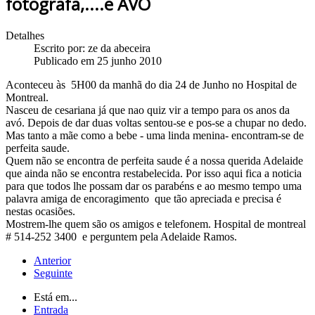
fotografa,....e AVÓ
Detalhes
Escrito por:
ze da abeceira
Publicado em 25 junho 2010
Aconteceu às 5H00 da manhã do dia 24 de Junho no Hospital de
Montreal.
Nasceu de cesariana já que nao quiz vir a tempo para os anos da
avó. Depois de dar duas voltas sentou-se e pos-se a chupar no dedo.
Mas tanto a mãe como a bebe - uma linda menina- encontram-se de
perfeita saude.
Quem não se encontra de perfeita saude é a nossa querida Adelaide
que ainda não se encontra restabelecida. Por isso aqui fica a noticia
para que todos lhe possam dar os parabéns e ao mesmo tempo uma
palavra amiga de encoragimento que tão apreciada e precisa é
nestas ocasiões.
Mostrem-lhe quem são os amigos e telefonem. Hospital de montreal
# 514-252 3400 e perguntem pela Adelaide Ramos.
Anterior
Seguinte
Está em...
Entrada