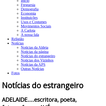
Início
Freguesia
Demografia
Economia
Instituições
Usos e Costumes
Movimentos Sociais
A Carlota
A nossa fala
Religião
Notícias
Noticias da Aldeia
Noticias da página
Notícias do estrangeiro
Noticias dos Vizinhos
Notícias da APS
Outras Notícias
Fotos
Notícias do estrangeiro
ADELAIDE....escritora, poeta,