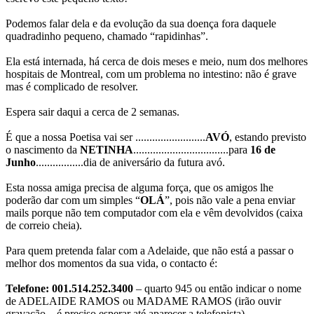
Podemos falar dela e da evolução da sua doença fora daquele
quadradinho pequeno, chamado “rapidinhas”.
Ela está internada, há cerca de dois meses e meio, num dos melhores
hospitais de Montreal, com um problema no intestino: não é grave
mas é complicado de resolver.
Espera sair daqui a cerca de 2 semanas.
É que a nossa Poetisa vai ser .........................
AVÓ
, estando previsto
o nascimento da
NETINHA
..................................para
16 de
Junho
.................dia de aniversário da futura avó.
Esta nossa amiga precisa de alguma força, que os amigos lhe
poderão dar com um simples “
OLÁ
”, pois não vale a pena enviar
mails porque não tem computador com ela e vêm devolvidos (caixa
de correio cheia).
Para quem pretenda falar com a Adelaide, que não está a passar o
melhor dos momentos da sua vida, o contacto é:
Telefone: 001.514.252.3400
– quarto 945 ou então indicar o nome
de ADELAIDE RAMOS ou MADAME RAMOS (irão ouvir
gravação – é preciso esperar até aparecer a telefonista).