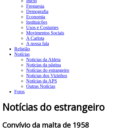
Início
Freguesia
Demografia
Economia
Instituições
Usos e Costumes
Movimentos Sociais
A Carlota
A nossa fala
Religião
Notícias
Noticias da Aldeia
Noticias da página
Notícias do estrangeiro
Noticias dos Vizinhos
Notícias da APS
Outras Notícias
Fotos
Notícias do estrangeiro
Convívio da malta de 1958