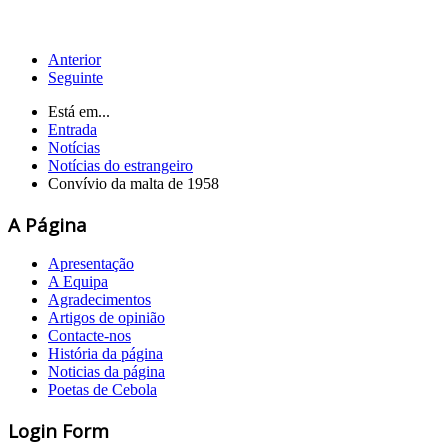
Anterior
Seguinte
Está em...
Entrada
Notícias
Notícias do estrangeiro
Convívio da malta de 1958
A Página
Apresentação
A Equipa
Agradecimentos
Artigos de opinião
Contacte-nos
História da página
Noticias da página
Poetas de Cebola
Login Form