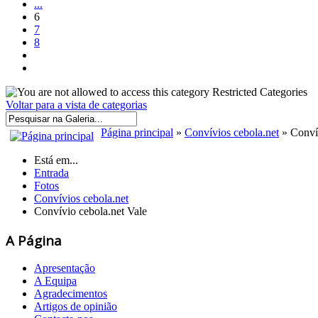
...
6
7
8
Restricted Categories
Voltar para a vista de categorias
Página principal
»
Convívios cebola.net
» Convív
Está em...
Entrada
Fotos
Convívios cebola.net
Convívio cebola.net Vale
A Página
Apresentação
A Equipa
Agradecimentos
Artigos de opinião