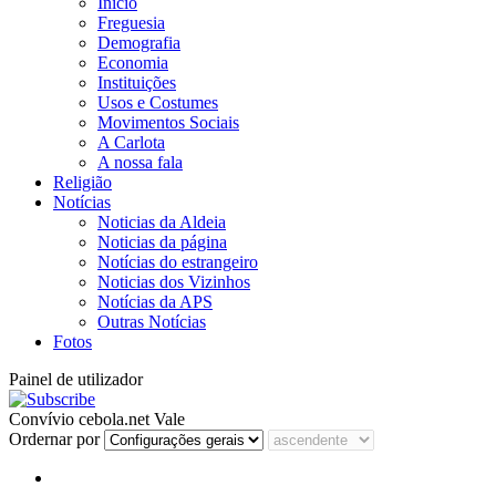
Início
Freguesia
Demografia
Economia
Instituições
Usos e Costumes
Movimentos Sociais
A Carlota
A nossa fala
Religião
Notícias
Noticias da Aldeia
Noticias da página
Notícias do estrangeiro
Noticias dos Vizinhos
Notícias da APS
Outras Notícias
Fotos
Painel de utilizador
Convívio cebola.net Vale
Ordernar por