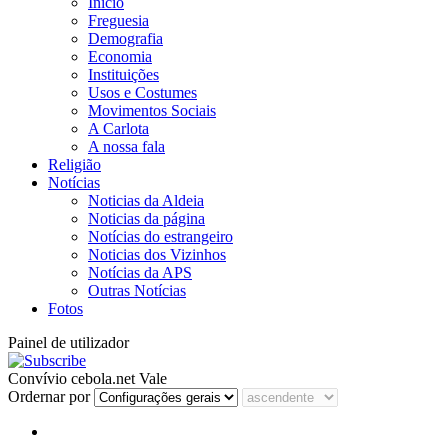
Início
Freguesia
Demografia
Economia
Instituições
Usos e Costumes
Movimentos Sociais
A Carlota
A nossa fala
Religião
Notícias
Noticias da Aldeia
Noticias da página
Notícias do estrangeiro
Noticias dos Vizinhos
Notícias da APS
Outras Notícias
Fotos
Painel de utilizador
Convívio cebola.net Vale
Ordernar por