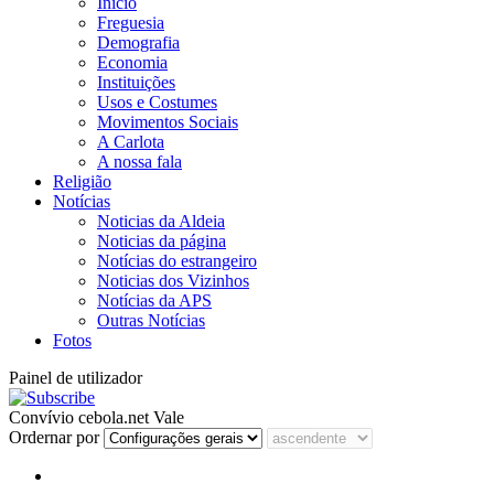
Início
Freguesia
Demografia
Economia
Instituições
Usos e Costumes
Movimentos Sociais
A Carlota
A nossa fala
Religião
Notícias
Noticias da Aldeia
Noticias da página
Notícias do estrangeiro
Noticias dos Vizinhos
Notícias da APS
Outras Notícias
Fotos
Painel de utilizador
Convívio cebola.net Vale
Ordernar por