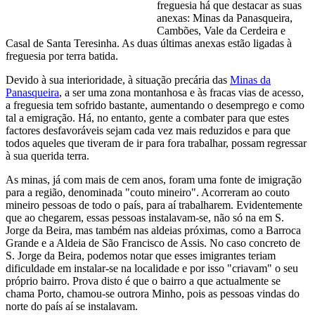
freguesia há que destacar as suas
anexas: Minas da Panasqueira,
Cambões, Vale da Cerdeira e
Casal de Santa Teresinha. As duas últimas anexas estão ligadas à
freguesia por terra batida.
Devido à sua interioridade, à situação precária das
Minas da
Panasqueira
, a ser uma zona montanhosa e às fracas vias de acesso,
a freguesia tem sofrido bastante, aumentando o desemprego e como
tal a emigração. Há, no entanto, gente a combater para que estes
factores desfavoráveis sejam cada vez mais reduzidos e para que
todos aqueles que tiveram de ir para fora trabalhar, possam regressar
à sua querida terra.
As minas, já com mais de cem anos, foram uma fonte de imigração
para a região, denominada "couto mineiro". Acorreram ao couto
mineiro pessoas de todo o país, para aí trabalharem. Evidentemente
que ao chegarem, essas pessoas instalavam-se, não só na em S.
Jorge da Beira, mas também nas aldeias próximas, como a Barroca
Grande e a Aldeia de São Francisco de Assis. No caso concreto de
S. Jorge da Beira, podemos notar que esses imigrantes teriam
dificuldade em instalar-se na localidade e por isso "criavam" o seu
próprio bairro. Prova disto é que o bairro a que actualmente se
chama Porto, chamou-se outrora Minho, pois as pessoas vindas do
norte do país aí se instalavam.