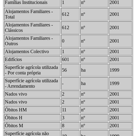
Famílias Institucionais
1
nº
2001
Alojamentos Familiares -
612
nº
2001
Total
Alojamentos Familiares -
612
nº
2001
Clássicos
Alojamentos Familiares -
0
nº
2001
Outros
Alojamentos Colectivo
1
nº
2001
Edifícios
601
nº
2001
Superfície agrícola utilizada
56
ha
1999
- Por conta própria
Superfície agrícola utilizada
-
ha
1999
- Arrendamento
Nados vivo
2
nº
2001
Nados vivo
2
nº
2001
Óbitos HM
11
nº
2001
Óbitos H
3
nº
2001
Óbitos M
8
nº
2001
Superfície agrícola não