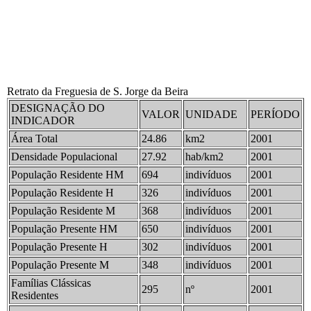
Retrato da Freguesia de S. Jorge da Beira
DESIGNAÇÃO DO
VALOR
UNIDADE
PERÍODO
INDICADOR
Área Total
24.86
km2
2001
Densidade Populacional
27.92
hab/km2
2001
População Residente HM
694
indivíduos
2001
População Residente H
326
indivíduos
2001
População Residente M
368
indivíduos
2001
População Presente HM
650
indivíduos
2001
População Presente H
302
indivíduos
2001
População Presente M
348
indivíduos
2001
Famílias Clássicas
295
nº
2001
Residentes