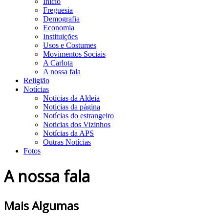
Início
Freguesia
Demografia
Economia
Instituições
Usos e Costumes
Movimentos Sociais
A Carlota
A nossa fala
Religião
Notícias
Noticias da Aldeia
Noticias da página
Notícias do estrangeiro
Noticias dos Vizinhos
Notícias da APS
Outras Notícias
Fotos
A nossa fala
Mais Algumas