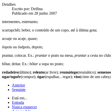
Detalhes
Escrito por:
Delfina
Publicado em 28 junho 2007
intrementes, entretanto;
scarrapchêr, beber, o conteúdo de um copo, até à última gota;
acoaje ou acaje, quase;
óspois ou ósdpois, depois;
prantar, colocar. Ex.:
prantar
o prato na mesa,
prantar
a cesta no chão
bôtar, deitar. Ex.:
bôtar
a sopa no prato;
redadeiro
(último);
relento
(ar livre);
reumátego
(reumático);
semenos
ugar/uguêr
(compor);
ógar
(espalhar... regar);
viso
(cimo de um cabeç
Anterior
Seguinte
Está em...
Entrada
Nunca esquecer