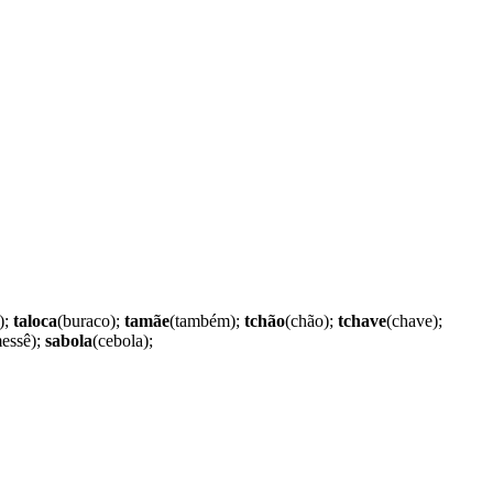
);
taloca
(buraco);
tamãe
(também);
tchão
(chão);
tchave
(chave);
essê);
sabola
(cebola);