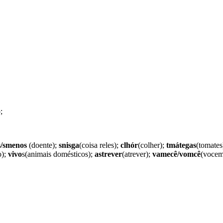
;
/smenos
(doente);
snisga
(coisa reles);
clhór
(colher);
tmátegas
(tomates
o);
vivo
s(animais domésticos);
astrever
(atrever);
vamecê/vomcê
(vocem