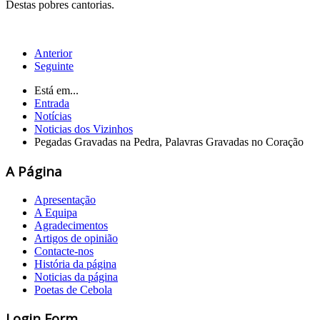
Destas pobres cantorias.
Anterior
Seguinte
Está em...
Entrada
Notícias
Noticias dos Vizinhos
Pegadas Gravadas na Pedra, Palavras Gravadas no Coração
A Página
Apresentação
A Equipa
Agradecimentos
Artigos de opinião
Contacte-nos
História da página
Noticias da página
Poetas de Cebola
Login Form