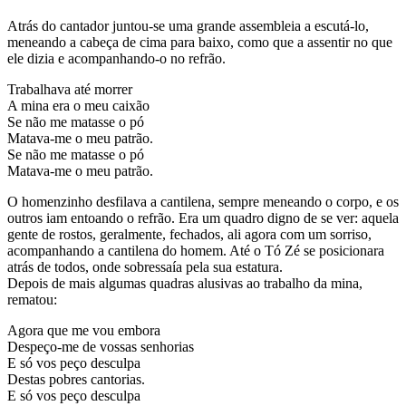
Atrás do cantador juntou-se uma grande assembleia a escutá-lo,
meneando a cabeça de cima para baixo, como que a assentir no que
ele dizia e acompanhando-o no refrão.
Trabalhava até morrer
A mina era o meu caixão
Se não me matasse o pó
Matava-me o meu patrão.
Se não me matasse o pó
Matava-me o meu patrão.
O homenzinho desfilava a cantilena, sempre meneando o corpo, e os
outros iam entoando o refrão. Era um quadro digno de se ver: aquela
gente de rostos, geralmente, fechados, ali agora com um sorriso,
acompanhando a cantilena do homem. Até o Tó Zé se posicionara
atrás de todos, onde sobressaía pela sua estatura.
Depois de mais algumas quadras alusivas ao trabalho da mina,
rematou:
Agora que me vou embora
Despeço-me de vossas senhorias
E só vos peço desculpa
Destas pobres cantorias.
E só vos peço desculpa