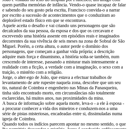
quem partilha memórias de infância. Vendo-o quase incapaz de falar
e sabendo do seu gosto pela escrita, Francisco convida-o a narrar
por escrito a sucessão de acontecimentos que o conduziram ao
deplorável estado físico em que se encontrava.
Aquele aceita o desafio e vai criando uns personagens que são
decalcados da sua pessoa, da esposa e dos que os cercavam e
escrevendo uma história assente em episódios reais e imaginados
decorrentes da sua vivência de seis meses na zona de Sobral de São
Miguel. Porém, a certa altura, o autor perde o domínio dos
personagens, que começam a ganhar vida própria; a descrição
adquire mais força e dinamismo, a história solta-se também, num
crescendo de interesse, passando a misturar mais intensamente a
realidade com a ficção, a verdade com a imaginação, o sexo com a
traição, o mistério com a religião.
Jorge, o alter-ego de João, que estava a efectuar trabalhos de
levantamento de arte rupestre naquela zona, descobre que um seu
tio, natural de Coimbra e engenheiro nas Minas da Panasqueira,
tinha sido encontrado morto, em circunstâncias não totalmente
esclarecidas, há muitos anos, nas proximidades da mina.
A busca de informação sobre aquela morte, leva-o - a ele à esposa -
a procurar conhecer a vida dos mineiros e conduzem-nos a uma
série de pistas misteriosas, encadeadas entre si, dissimuladas numa
igreja de Coimbra.
Quando todos os indícios parecem apontar no mesmo sentido, o que