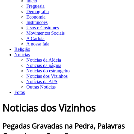
Início
Freguesia
Demografia
Economia
Instituições
Usos e Costumes
Movimentos Sociais
A Carlota
A nossa fala
Religião
Notícias
Noticias da Aldeia
Noticias da página
Notícias do estrangeiro
Noticias dos Vizinhos
Notícias da APS
Outras Notícias
Fotos
Noticias dos Vizinhos
Pegadas Gravadas na Pedra, Palavras