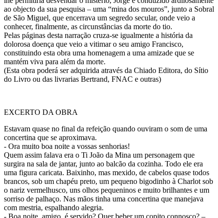
lhe permitiria desvendar o mistério, Jorge é conduzido ardilosamente
ao objecto da sua pesquisa – uma “mina dos mouros”, junto a Sobral
de São Miguel, que encerrava um segredo secular, onde veio a
conhecer, finalmente, as circunstâncias da morte do tio.
Pelas páginas desta narração cruza-se igualmente a história da
dolorosa doença que veio a vitimar o seu amigo Francisco,
constituindo esta obra uma homenagem a uma amizade que se
mantém viva para além da morte.
(Esta obra poderá ser adquirida através da Chiado Editora, do Sítio
do Livro ou das livrarias Bertrand, FNAC e outras)
EXCERTO DA OBRA
Estavam quase no final da refeição quando ouviram o som de uma
concertina que se aproximava.
- Ora muito boa noite a vossas senhorias!
Quem assim falava era o Ti João da Mina um personagem que
surgira na sala de jantar, junto ao balcão da cozinha. Todo ele era
uma figura caricata. Baixinho, mas mexido, de cabelos quase todos
brancos, sob um chapéu preto, um pequeno bigodinho à Charlot sob
o nariz vermelhusco, uns olhos pequeninos e muito brilhantes e um
sorriso de palhaço. Nas mãos tinha uma concertina que manejava
com mestria, espalhando alegria.
- Boa noite, amigo, é servido? Quer beber um copito connosco? –