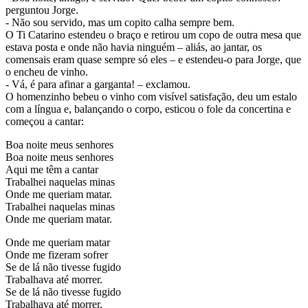
perguntou Jorge.
- Não sou servido, mas um copito calha sempre bem.
O Ti Catarino estendeu o braço e retirou um copo de outra mesa que
estava posta e onde não havia ninguém – aliás, ao jantar, os
comensais eram quase sempre só eles – e estendeu-o para Jorge, que
o encheu de vinho.
- Vá, é para afinar a garganta! – exclamou.
O homenzinho bebeu o vinho com visível satisfação, deu um estalo
com a língua e, balançando o corpo, esticou o fole da concertina e
começou a cantar:
Boa noite meus senhores
Boa noite meus senhores
Aqui me têm a cantar
Trabalhei naquelas minas
Onde me queriam matar.
Trabalhei naquelas minas
Onde me queriam matar.
Onde me queriam matar
Onde me fizeram sofrer
Se de lá não tivesse fugido
Trabalhava até morrer.
Se de lá não tivesse fugido
Trabalhava até morrer.