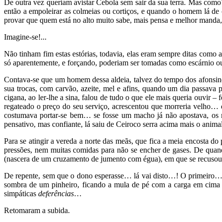
De outra vez queriam avistar Cebola sem sair da sua terra. Mas como
então a empoleirar as colmeias ou cortiços, e quando o homem lá de 
provar que quem está no alto muito sabe, mais pensa e melhor manda, 
Imagine-se!...
Não tinham fim estas estórias, todavia, elas eram sempre ditas como 
só aparentemente, e forçando, poderiam ser tomadas como escárnio ou
Contava-se que um homem dessa aldeia, talvez do tempo dos afonsinos
sua trocas, com carvão, azeite, mel e afins, quando um dia passava 
cigana, ao ler-lhe a sina, falou de tudo o que ele mais queria ouvir 
regateado o preço do seu serviço, acrescentou que morreria velho… 
costumava portar-se bem… se fosse um macho já não apostava, os 
pensativo, mas confiante, lá saiu de Ceiroco serra acima mais o animal
Para se atingir a vereda a norte das meãs, que fica a meia encosta d
pressões, nem muitas comidas para não se encher de gases. De quan
(nascera de um cruzamento de jumento com égua), em que se recusou
De repente, sem que o dono esperasse… lá vai disto…! O primeiro…
sombra de um pinheiro, ficando a mula de pé com a carga em cima d
simpáticas
deferências
…
Retomaram a subida.