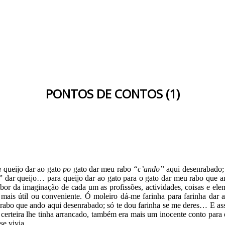
PONTOS DE CONTOS (1)
a
queijo dar ao gato
po
gato dar meu rabo
“c’ando”
aqui desenrabado; 
jera” dar queijo… para queijo dar ao gato para o gato dar meu rabo que
bor da imaginação de cada um as profissões, actividades, coisas e ele
 mais útil ou conveniente. Ó moleiro dá-me farinha para farinha dar 
rabo que ando aqui desenrabado; só te dou farinha se me deres… E assi
certeira lhe tinha arrancado, também era mais um inocente conto para en
se vivia.