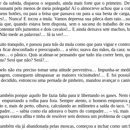
 e da subida, disparou o segundo, ainda mais forte que o primeiro. De
tsunami pelo menos de meia polegada! Aí o almocreve achou que a cois
s seus botões, ou para a brisa que passava ou para a sua besta de car
es!... Nunca! E tocou a mula. Vamos depressa sua pileca dum raio…sua 
a que, quando estava bem disposta, sem o
sacana
do trabalho de es
tentar três jumentos e dois cavalos!... E ainda deixava sete machos, ba
 Não mede as palavras!… Já ia ver!…
ito tranquilo, e passou para trás da mula como que para vigiar e contro
 ficar desconfiado e preocupado… a sério; suava das mãos, da cara; s
smo… o pânico. Quis acalmar-se pensando que tudo iria correr bem, que
enta? Será que não? Será?…
elo não era preciso tomar uma atitude preventiva… Impunha-se med
gem, conseguem ultrapassar as maiores vicissitudes!… E foi possuíd
 decidido, estroncou uma pernada de pinheiro, mandou avançar o canive
s também porque
aquilo
lhe fazia falta para ir libertando os gases. Ne
ia empurrando a rolha para fora. Sempre atento, o homem empurrava
aflito e, mais de perto, olhava, calculando ao milímetro a saída do t
mpadre… – sabia como ela adorava o burro do compadre… – vá, mais ci
ora estava aflita e tinha de resolver sem demora um problema de capit
ga, também ela já abandonada pelas moscas, começou a inchar como um