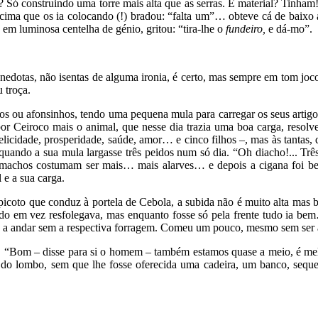
? Só construindo uma torre mais alta que as serras. E material? Tinh
cima que os ia colocando (!) bradou: “falta um”… obteve cá de baixo 
em luminosa centelha de génio, gritou: “tira-lhe o
fundeiro,
e dá-mo”.
anedotas, não isentas de alguma ironia, é certo, mas sempre em tom joco
 troça.
 ou afonsinhos, tendo uma pequena mula para carregar os seus artigos d
por Ceiroco mais o animal, que nesse dia trazia uma boa carga, resolve
– felicidade, prosperidade, saúde, amor… e cinco filhos –, mas às tanta
quando a sua mula largasse três peidos num só dia. “Oh diacho!... Trê
machos costumam ser mais… mais alarves… e depois a cigana foi bem 
 e a sua carga.
o picoto que conduz à portela de Cebola, a subida não é muito alta mas
do em vez resfolegava, mas enquanto fosse só pela frente tudo ia b
 a andar sem a respectiva forragem. Comeu um pouco, mesmo sem ser a
 “Bom – disse para si o homem – também estamos quase a meio, é me
o lombo, sem que lhe fosse oferecida uma cadeira, um banco, sequer 