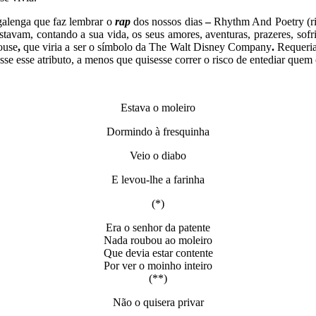
galenga que faz lembrar o
rap
dos nossos dias
–
Rhythm And Poetry (ri
avam, contando a sua vida, os seus amores, aventuras, prazeres, sofrime
ouse
,
que viria a ser o símbolo da The Walt Disney Company
.
Requeria
e esse atributo, a menos que quisesse correr o risco de entediar quem o
Estava o moleiro
Dormindo à fresquinha
Veio o diabo
E levou-lhe a farinha
(*)
Era o senhor da patente
Nada roubou ao moleiro
Que devia estar contente
Por ver o moinho inteiro
(**)
Não o quisera privar