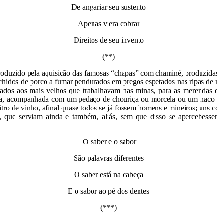
De angariar seu sustento
Apenas viera cobrar
Direitos de seu invento
(**)
troduzido pela aquisição das famosas “chapas” com chaminé, produzidas 
enchidos de porco a fumar pendurados em pregos espetados nas ripas de 
tinados aos mais velhos que trabalhavam nas minas, para as merendas
roa, acompanhada com um pedaço de chouriça ou morcela ou um naco de
tro de vinho, afinal quase todos se já fossem homens e mineiros; uns c
os, que serviam ainda e também, aliás, sem que disso se apercebess
O saber e o sabor
São palavras diferentes
O saber está na cabeça
E o sabor ao pé dos dentes
(***)