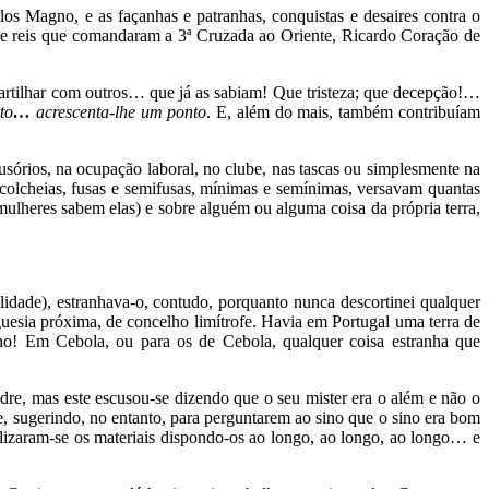
os Magno, e as façanhas e patranhas, conquistas e desaires contra o
de de reis que comandaram a 3ª Cruzada ao Oriente, Ricardo Coração de
 partilhar com outros… que já as sabiam! Que tristeza; que decepção!…
to
…
acrescenta-lhe um ponto
. E, além do mais, também contribuíam
lusórios, na ocupação laboral, no clube, nas tascas ou simplesmente na
micolcheias, fusas e semifusas, mínimas e semínimas, versavam quantas
s mulheres sabem elas) e sobre alguém ou alguma coisa da própria terra,
idade), estranhava-o, contudo, porquanto nunca descortinei qualquer
uesia próxima, de concelho limítrofe. Havia em Portugal uma terra de
o! Em Cebola, ou para os de Cebola, qualquer coisa estranha que
re, mas este escusou-se dizendo que o seu mister era o além e não o
re, sugerindo, no entanto, para perguntarem ao sino que o sino era bom
izaram-se os materiais dispondo-os ao longo, ao longo, ao longo… e