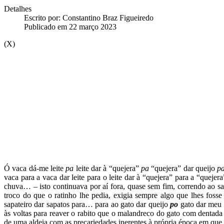
Detalhes
Escrito por:
Constantino Braz Figueiredo
Publicado em 22 março 2023
(X)
Ó vaca dá-me leite
pa
leite dar à “quejera”
pa
“quejera” dar queijo
p
vaca para a vaca dar leite para o leite dar à “quejera” para a “que
chuva… – isto continuava por aí fora, quase sem fim, correndo ao sa
troco do que o ratinho lhe pedia, exigia sempre algo que lhes fosse
sapateiro dar sapatos para… para ao gato dar queijo
po
gato dar meu 
às voltas para reaver o rabito que o malandreco do gato com dentada 
de uma aldeia com as precariedades inerentes à própria época em que 