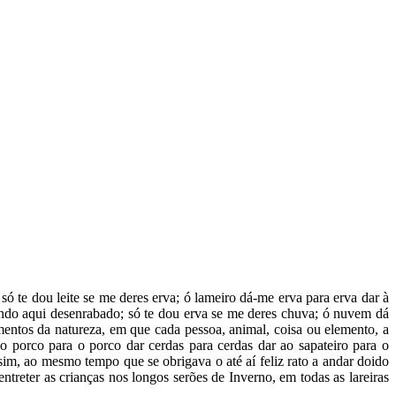
só te dou leite se me deres erva; ó lameiro dá-me erva para erva dar à
 ando aqui desenrabado; só te dou erva se me deres chuva; ó nuvem dá
mentos da natureza, em que cada pessoa, animal, coisa ou elemento, a
ao porco para o porco dar cerdas para cerdas dar ao sapateiro para o
m, ao mesmo tempo que se obrigava o até aí feliz rato a andar doido
treter as crianças nos longos serões de Inverno, em todas as lareiras