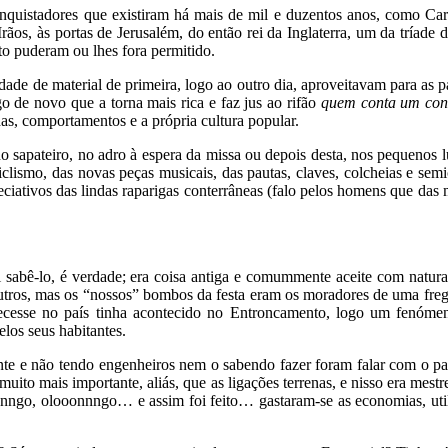
quistadores que existiram há mais de mil e duzentos anos, como Carl
 Irãos, às portas de Jerusalém, do então rei da Inglaterra, um da tría
to puderam ou lhes fora permitido.
idade de material de primeira, logo ao outro dia, aproveitavam para as
 de novo que a torna mais rica e faz jus ao rifão
quem conta um con
das, comportamentos e a própria cultura popular.
 no sapateiro, no adro à espera da missa ou depois desta, nos pequenos 
iclismo, das novas peças musicais, das pautas, claves, colcheias e se
preciativos das lindas raparigas conterrâneas (falo pelos homens que da
sabê-lo, é verdade; era coisa antiga e comummente aceite com natural
utros, mas os “nossos” bombos da festa eram os moradores de uma freg
ecesse no país tinha acontecido no Entroncamento, logo um fenómen
los seus habitantes.
nte e não tendo engenheiros nem o sabendo fazer foram falar com o pad
uito mais importante, aliás, que as ligações terrenas, e nisso era mest
nnngo, olooonnngo… e assim foi feito… gastaram-se as economias, util