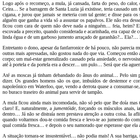
Logo após o recomeço, a mula, já cansada, farta do peso, do calor,
Ceira… Se a barragem de Santa Luzia já existisse, teria causado um 
cigana, e jurou que jamais se meteria com tal gente; e disse para o
alguém que ganha a vida só a assustar os papalvos. Ele não era dess
ficou com cara de quem não deve nada a ninguém… feia, heim? El
escovada a preceito, quando considerada e acarinhada, era capaz de con
linda égua e de um garboso jumento arraçado de garanhão?... Ela?…
Entretanto o dono, apesar da fanfarronice de há pouco, não parecia mu
outras mais apressadas, não gostou nada do que via. Começou então a
corpo; um mal-estar generalizado causado pela ansiedade, o nervosi
até à portela e da portela era a descer… um pulo… Será que ela agu
Até as moscas já tinham debandado do ânus do animal… Pelo sim p
dizer. Os grandes homens são os que, imbuídos de destemor e cora
napoleónico em Waterloo, que, vendo a derrota quase a consumar-se,
no buraco traseiro do animal para servir de tampão.
A mula ficou ainda mais incomodada, não só pelo que lhe doía ma
claro! E, naturalmente, a
jumentóide
, forçando os músculos anais, 
dentro… Já não se distraía nem prestava atenção a outra coisa. Ia 
quando voltarmos dou-te comida fresca e levo-te ao jumento do co
qual comida fresca… e depois o seu namorado que esperasse que ela ag
A situação tornara-se insustentável… não podia mais! A sua barri