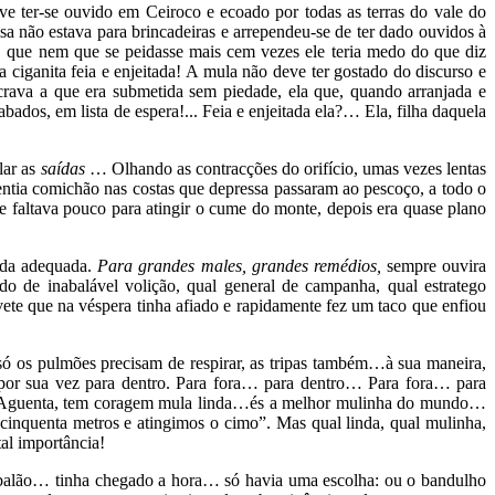
ve ter-se ouvido em Ceiroco e ecoado por todas as terras do vale do
a não estava para brincadeiras e arrependeu-se de ter dado ouvidos à
ga, que nem que se peidasse mais cem vezes ele teria medo do que diz
ciganita feia e enjeitada! A mula não deve ter gostado do discurso e
crava a que era submetida sem piedade, ela que, quando arranjada e
bados, em lista de espera!... Feia e enjeitada ela?… Ela, filha daquela
lar as
saídas
… Olhando as contracções do orifício, umas vezes lentas
entia comichão nas costas que depressa passaram ao pescoço, a todo o
 faltava pouco para atingir o cume do monte, depois era quase plano
ida adequada.
Para grandes males, grandes
remédios,
sempre ouvira
o de inabalável volição, qual general de campanha, qual estratego
te que na véspera tinha afiado e rapidamente fez um taco que enfiou
m só os pulmões precisam de respirar, as tripas também…à sua maneira,
 por sua vez para dentro. Para fora… para dentro… Para fora… para
aco. “Aguenta, tem coragem mula linda…és a melhor mulinha do mundo…
nquenta metros e atingimos o cimo”. Mas qual linda, qual mulinha,
al importância!
 balão… tinha chegado a hora… só havia uma escolha: ou o bandulho