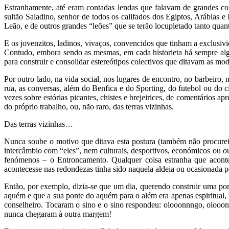
Estranhamente, até eram contadas lendas que falavam de grandes con
sultão Saladino, senhor de todos os califados dos Egiptos, Arábias e
Leão, e de outros grandes “leões” que se terão locupletado tanto quan
E os jovenzitos, ladinos, vivaços, convencidos que tinham a exclusiv
Contudo, embora sendo as mesmas, em cada historieta há sempre algo
para construir e consolidar estereótipos colectivos que ditavam as mo
Por outro lado, na vida social, nos lugares de encontro, no barbeiro,
rua, as conversas, além do Benfica e do Sporting, do futebol ou do c
vezes sobre estórias picantes, chistes e brejeirices, de comentários a
do próprio trabalho, ou, não raro, das terras vizinhas.
Das terras vizinhas…
Nunca soube o motivo que ditava esta postura (também não procurei 
intercâmbio com “eles”, nem culturais, desportivos, económicos ou o
fenómenos – o Entroncamento. Qualquer coisa estranha que acont
acontecesse nas redondezas tinha sido naquela aldeia ou ocasionada pe
Então, por exemplo, dizia-se que um dia, querendo construir uma po
aquém e que a sua ponte do aquém para o além era apenas espiritual, m
conselheiro. Tocaram o sino e o sino respondeu: olooonnngo, olooo
nunca chegaram à outra margem!