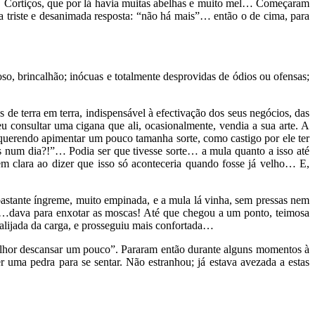
am! Cortiços, que por lá havia muitas abelhas e muito mel… Começaram
a triste e desanimada resposta: “não há mais”… então o de cima, para
so, brincalhão; inócuas e totalmente desprovidas de ódios ou ofensas;
e terra em terra, indispensável à efectivação dos seus negócios, das
u consultar uma cigana que ali, ocasionalmente, vendia a sua arte. A
s, querendo apimentar um pouco tamanha sorte, como castigo por ele ter
s num dia?!”… Podia ser que tivesse sorte… a mula quanto a isso até
clara ao dizer que isso só aconteceria quando fosse já velho… E,
 bastante íngreme, muito empinada, e a mula lá vinha, sem pressas nem
em…dava para enxotar as moscas! Até que chegou a um ponto, teimosa
lijada da carga, e prosseguiu mais confortada…
lhor descansar um pouco”. Pararam então durante alguns momentos à
uma pedra para se sentar. Não estranhou; já estava avezada a estas