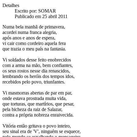
Detalhes
Escrito por:
SOMAR
Publicado em 25 abril 2011
Numa bela manhã de primavera,
acordei numa franca alegria,
após anos e anos de espera,
vi cair como cordeiro aquela fera
que trazia o meu país na fantasia.
Vi soldados desse feito enobrecidos
com a arma na mão, bem confiantes,
os seus rostos nesse dia renascidos,
lembrando os heróis dos tempos idos,
recebidos pelo povo, triunfantes.
Vi masmorras abertas de par em par,
onde estava prostrada muita vida,
que torturas, que martírios, que pesar,
pela bicheza da raiz de Salazar,
contra a própria nobreza enraivecida.
Vitória então gritava o povo inteiro,
seu sinal era de 'V', ninguém se esquece,
pelo mundo se espalhando o mensageiro,