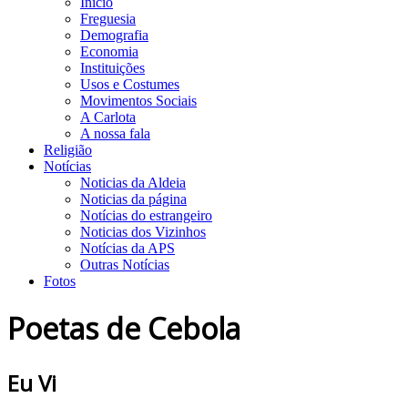
Início
Freguesia
Demografia
Economia
Instituições
Usos e Costumes
Movimentos Sociais
A Carlota
A nossa fala
Religião
Notícias
Noticias da Aldeia
Noticias da página
Notícias do estrangeiro
Noticias dos Vizinhos
Notícias da APS
Outras Notícias
Fotos
Poetas de Cebola
Eu Vi