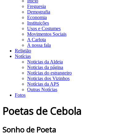
Início
Freguesia
Demografia
Economia
Instituições
Usos e Costumes
Movimentos Sociais
A Carlota
A nossa fala
Religião
Notícias
Noticias da Aldeia
Noticias da página
Notícias do estrangeiro
Noticias dos Vizinhos
Notícias da APS
Outras Notícias
Fotos
Poetas de Cebola
Sonho de Poeta