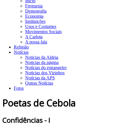
Início
Freguesia
Demografia
Economia
Instituições
Usos e Costumes
Movimentos Sociais
A Carlota
A nossa fala
Religião
Notícias
Noticias da Aldeia
Noticias da página
Notícias do estrangeiro
Noticias dos Vizinhos
Notícias da APS
Outras Notícias
Fotos
Poetas de Cebola
Confidências - I