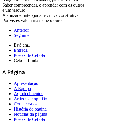
Saber compreender, e aprender com os outros
e um tesouro
A amizade, interajuda, e critica construtiva
Por vezes valem mais que o ouro
Anterior
Seguinte
Está em...
Entrada
Poetas de Cebola
Cebola Linda
A Página
Apresentação
A Equipa
Agradecimentos
Artigos de opinião
Contacte-nos
História da página
Noticias da página
Poetas de Cebola