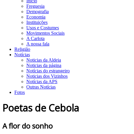
Início
Freguesia
Demografia
Economia
Instituições
Usos e Costumes
Movimentos Sociais
A Carlota
A nossa fala
Religião
Notícias
Noticias da Aldeia
Noticias da página
Notícias do estrangeiro
Noticias dos Vizinhos
Notícias da APS
Outras Notícias
Fotos
Poetas de Cebola
A flor do sonho