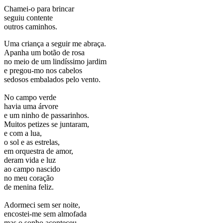
Chamei-o para brincar
seguiu contente
outros caminhos.
Uma criança a seguir me abraça.
Apanha um botão de rosa
no meio de um lindíssimo jardim
e pregou-mo nos cabelos
sedosos embalados pelo vento.
No campo verde
havia uma árvore
e um ninho de passarinhos.
Muitos petizes se juntaram,
e com a lua,
o sol e as estrelas,
em orquestra de amor,
deram vida e luz
ao campo nascido
no meu coração
de menina feliz.
Adormeci sem ser noite,
encostei-me sem almofada
mas o sonho aconteceu