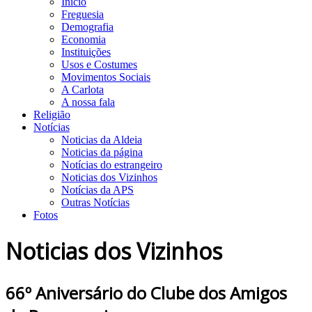
Início
Freguesia
Demografia
Economia
Instituições
Usos e Costumes
Movimentos Sociais
A Carlota
A nossa fala
Religião
Notícias
Noticias da Aldeia
Noticias da página
Notícias do estrangeiro
Noticias dos Vizinhos
Notícias da APS
Outras Notícias
Fotos
Noticias dos Vizinhos
66º Aniversário do Clube dos Amigos