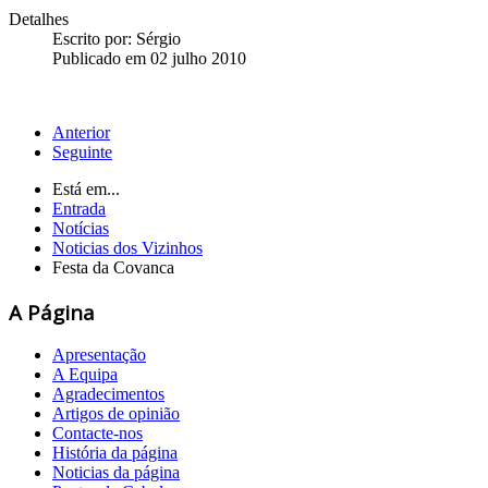
Detalhes
Escrito por:
Sérgio
Publicado em 02 julho 2010
Anterior
Seguinte
Está em...
Entrada
Notícias
Noticias dos Vizinhos
Festa da Covanca
A Página
Apresentação
A Equipa
Agradecimentos
Artigos de opinião
Contacte-nos
História da página
Noticias da página