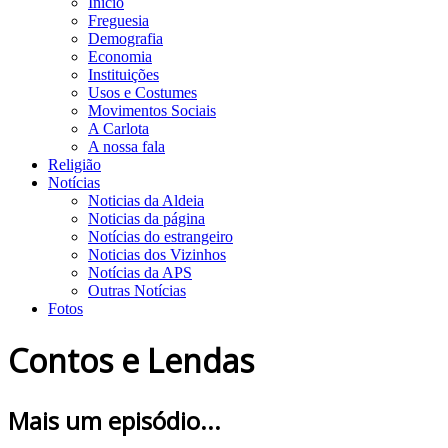
Início
Freguesia
Demografia
Economia
Instituições
Usos e Costumes
Movimentos Sociais
A Carlota
A nossa fala
Religião
Notícias
Noticias da Aldeia
Noticias da página
Notícias do estrangeiro
Noticias dos Vizinhos
Notícias da APS
Outras Notícias
Fotos
Contos e Lendas
Mais um episódio...