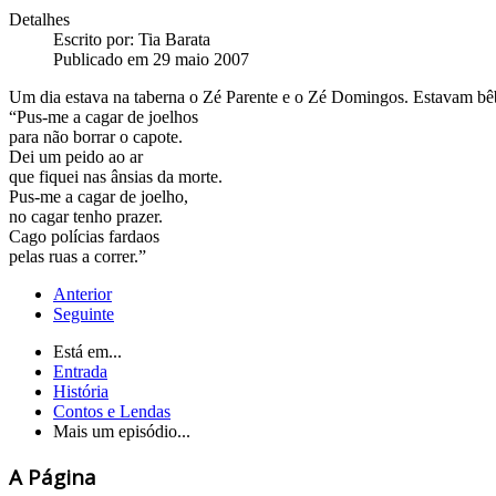
Detalhes
Escrito por:
Tia Barata
Publicado em 29 maio 2007
Um dia estava na taberna o Zé Parente e o Zé Domingos. Estavam bê
“Pus-me a cagar de joelhos
para não borrar o capote.
Dei um peido ao ar
que fiquei nas ânsias da morte.
Pus-me a cagar de joelho,
no cagar tenho prazer.
Cago polícias fardaos
pelas ruas a correr.”
Anterior
Seguinte
Está em...
Entrada
História
Contos e Lendas
Mais um episódio...
A Página