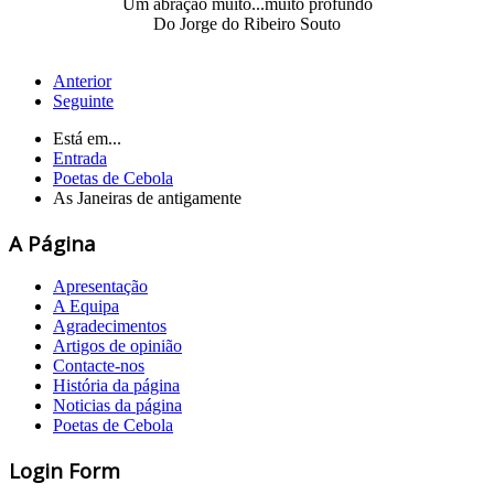
Um abração muito...muito profundo
Do Jorge do Ribeiro Souto
Anterior
Seguinte
Está em...
Entrada
Poetas de Cebola
As Janeiras de antigamente
A Página
Apresentação
A Equipa
Agradecimentos
Artigos de opinião
Contacte-nos
História da página
Noticias da página
Poetas de Cebola
Login Form