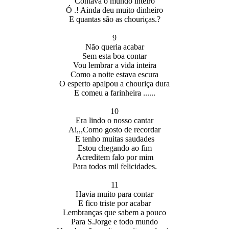
Contava o mundo inteiro
Ó .! Ainda deu muito dinheiro
E quantas são as chouriças.?
9
Não queria acabar
Sem esta boa contar
Vou lembrar a vida inteira
Como a noite estava escura
O esperto apalpou a chouriça dura
E comeu a farinheira ......
10
Era lindo o nosso cantar
Ai,,,Como gosto de recordar
E tenho muitas saudades
Estou chegando ao fim
Acreditem falo por mim
Para todos mil felicidades.
11
Havia muito para contar
E fico triste por acabar
Lembranças que sabem a pouco
Para S.Jorge e todo mundo