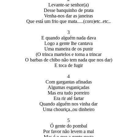
Levante-se senhor(a)
Desse banquinho de prata
Venha-nos dar as janeiras
Que está um frio que mata.....(coro)etc..etc..
3
E quando alguém nada dava
Logo a gente lhe cantava
Uma maneira de os punir
(O trinca martelos e torna a trincar
O barbas de chibo não tem nada que nos dar)
E toca de fugir
4
Com gargantas afinadas
Algumas esganiçadas
Mas era tudo porreiro
Era rir até fartar
Quando alguém nos vinha dar
Uma chouriça.,ou dinheiro
5
Ó gente do pombal
Por favor não levem a mal
Mas é o que a gente gosta