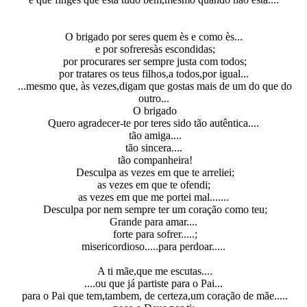
O brigado por seres quem ès e como ès...
e por sofreresàs escondidas;
por procurares ser sempre justa com todos;
por tratares os teus filhos,a todos,por igual...
...mesmo que, às vezes,digam que gostas mais de um do que do
outro...
O brigado
Quero agradecer-te por teres sido tão autêntica....
tão amiga....
tão sincera....
tão companheira!
Desculpa as vezes em que te arreliei;
as vezes em que te ofendi;
as vezes em que me portei mal.......
Desculpa por nem sempre ter um coração como teu;
Grande para amar....
forte para sofrer.....;
misericordioso.....para perdoar.....
A ti mãe,que me escutas....
....ou que já partiste para o Pai...
para o Pai que tem,tambem, de certeza,um coração de mãe.....