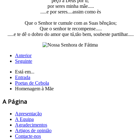
peço a Deus por ti;
por seres minha mâe.....
.....e por seres....assim como ès
Que o Senhor te cumule com as Suas bênçãos;
Que o senhor te recompense.....
.....e te dê o dobro do amor que tú,tão bem, soubeste partilhar.....
Anterior
Seguinte
Está em...
Entrada
Poetas de Cebola
Homenagem à Mãe
A Página
Apresentação
A Equipa
Agradecimentos
Artigos de opinião
Contacte-nos