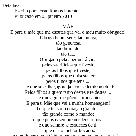
Detalhes
Escrito por:
Jorge Ramos Parente
Publicado em 03 janeiro 2010
MÃE
É para ti,mâe,que me escutas,que vai o meu muito obrigado!
Obrigado por seres tão amiga,
tão generosa,
tâo humilde
tão tu....
Obrigado pela abertura á vida,
pelos sacrifìcios que fizeste,
pelos filhos que tiveste,
pelos filhos que quiseste ter;
pelos filhos que tens.....
....e que se calhar,agora,já nem se lembram de ti;
Pelos filhos a quem tanto destes e te destes....
....e que agora te põem a um canto...
È para ti,Mâe,que vai a minha homenagem!
Tú,que tens um coração grande...
tão grande como o mundo;
Tu que pensas sempre nos teus filhos....
e que sempre te esqueces de ti;
Tu que dás o melhor bocado....
e que finges que està tudo bem,mesmo quando não està....