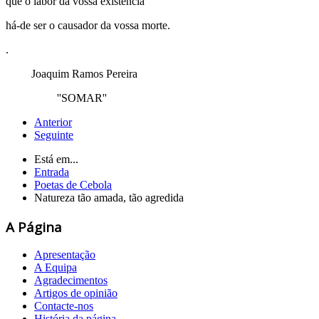
que o labor da vossa existência
há-de ser o causador da vossa morte.
.
Joaquim Ramos Pereira
''SOMAR''
Anterior
Seguinte
Está em...
Entrada
Poetas de Cebola
Natureza tão amada, tão agredida
A Página
Apresentação
A Equipa
Agradecimentos
Artigos de opinião
Contacte-nos
História da página