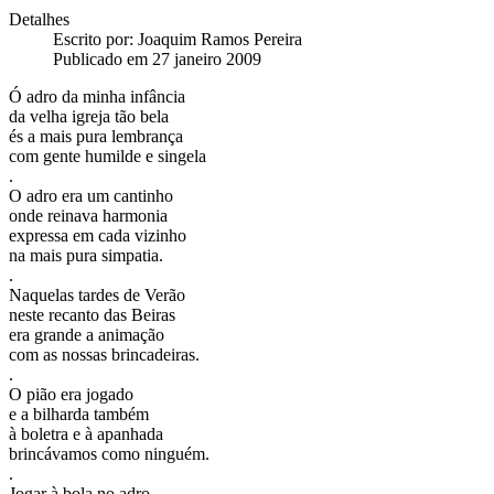
Detalhes
Escrito por:
Joaquim Ramos Pereira
Publicado em 27 janeiro 2009
Ó adro da minha infância
da velha igreja tão bela
és a mais pura lembrança
com gente humilde e singela
.
O adro era um cantinho
onde reinava harmonia
expressa em cada vizinho
na mais pura simpatia.
.
Naquelas tardes de Verão
neste recanto das Beiras
era grande a animação
com as nossas brincadeiras.
.
O pião era jogado
e a bilharda também
à boletra e à apanhada
brincávamos como ninguém.
.
Jogar à bola no adro