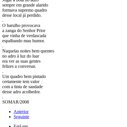
sempre em grande alarido
formava supremo quadro
desse local já perdido.
.
O barulho provocava
a zanga do Senhor Prior
que vinha de verdascada
espalhando mau humor.
.
Naquelas noites bem quentes
no adro à luz do luar
era ver as suas gentes
felizes a conversar.
.
Um quadro bem pintado
certamente tem valor
com a tinta de saudade
desse adro acolhedor.
.
SOMAR/2008
Anterior
Seguinte
Está em...