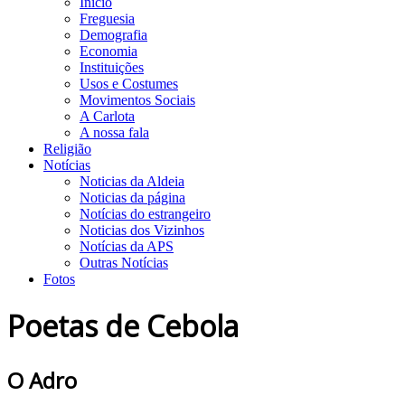
Início
Freguesia
Demografia
Economia
Instituições
Usos e Costumes
Movimentos Sociais
A Carlota
A nossa fala
Religião
Notícias
Noticias da Aldeia
Noticias da página
Notícias do estrangeiro
Noticias dos Vizinhos
Notícias da APS
Outras Notícias
Fotos
Poetas de Cebola
O Adro