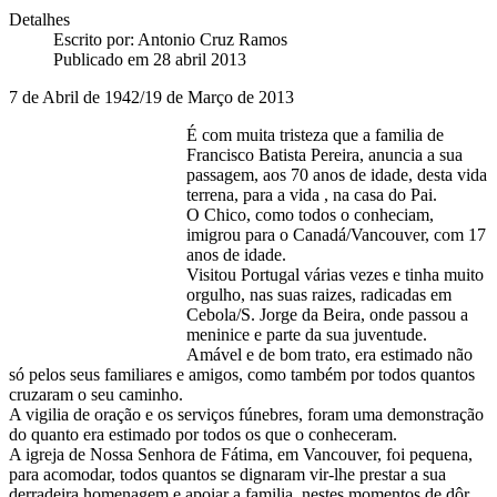
Detalhes
Escrito por:
Antonio Cruz Ramos
Publicado em 28 abril 2013
7 de Abril de 1942/19 de Março de 2013
É com muita tristeza que a familia de
Francisco Batista Pereira, anuncia a sua
passagem, aos 70 anos de idade, desta vida
terrena, para a vida , na casa do Pai.
O Chico, como todos o conheciam,
imigrou para o Canadá/Vancouver, com 17
anos de idade.
Visitou Portugal várias vezes e tinha muito
orgulho, nas suas raizes, radicadas em
Cebola/S. Jorge da Beira, onde passou a
meninice e parte da sua juventude.
Amável e de bom trato, era estimado não
só pelos seus familiares e amigos, como também por todos quantos
cruzaram o seu caminho.
A vigilia de oração e os serviços fúnebres, foram uma demonstração
do quanto era estimado por todos os que o conheceram.
A igreja de Nossa Senhora de Fátima, em Vancouver, foi pequena,
para acomodar, todos quantos se dignaram vir-lhe prestar a sua
derradeira homenagem e apoiar a familia, nestes momentos de dôr.