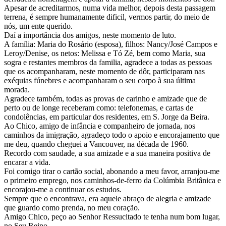
Apesar de acreditarmos, numa vida melhor, depois desta passagem
terrena, é sempre humanamente dificil, vermos partir, do meio de
nós, um ente querido.
Daí a importância dos amigos, neste momento de luto.
A família: Maria do Rosário (esposa), filhos: Nancy/José Campos e
Leroy/Denise, os netos: Melissa e Tó Zé, bem como Maria, sua
sogra e restantes membros da familia, agradece a todas as pessoas
que os acompanharam, neste momento de dôr, participaram nas
exéquias fúnebres e acompanharam o seu corpo à sua última
morada.
Agradece também, todas as provas de carinho e amizade que de
perto ou de longe receberam como: telefonemas, e cartas de
condolências, em particular dos residentes, em S. Jorge da Beira.
Ao Chico, amigo de infância e companheiro de jornada, nos
caminhos da imigração, agradeço todo o apoio e encorajamento que
me deu, quando cheguei a Vancouver, na década de 1960.
Recordo com saudade, a sua amizade e a sua maneira positiva de
encarar a vida.
Foi comigo tirar o cartão social, abonando a meu favor, arranjou-me
o primeiro emprego, nos caminhos-de-ferro da Colúmbia Britânica e
encorajou-me a continuar os estudos.
Sempre que o encontrava, era aquele abraço de alegria e amizade
que guardo como prenda, no meu coração.
Amigo Chico, peço ao Senhor Ressucitado te tenha num bom lugar,
no Seu Reino.