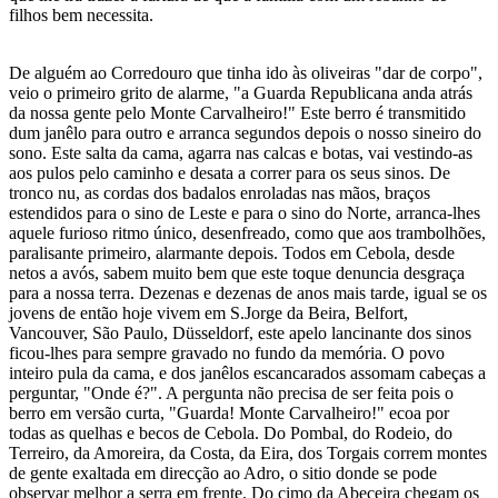
filhos bem necessita.
De alguém ao Corredouro que tinha ido às oliveiras "dar de corpo",
veio o primeiro grito de alarme, "a Guarda Republicana anda atrás
da nossa gente pelo Monte Carvalheiro!" Este berro é transmitido
dum janêlo para outro e arranca segundos depois o nosso sineiro do
sono. Este salta da cama, agarra nas calcas e botas, vai vestindo-as
aos pulos pelo caminho e desata a correr para os seus sinos. De
tronco nu, as cordas dos badalos enroladas nas mãos, braços
estendidos para o sino de Leste e para o sino do Norte, arranca-lhes
aquele furioso ritmo único, desenfreado, como que aos trambolhões,
paralisante primeiro, alarmante depois. Todos em Cebola, desde
netos a avós, sabem muito bem que este toque denuncia desgraça
para a nossa terra. Dezenas e dezenas de anos mais tarde, igual se os
jovens de então hoje vivem em S.Jorge da Beira, Belfort,
Vancouver, São Paulo, Düsseldorf, este apelo lancinante dos sinos
ficou-lhes para sempre gravado no fundo da memória. O povo
inteiro pula da cama, e dos janêlos escancarados assomam cabeças a
perguntar, "Onde é?". A pergunta não precisa de ser feita pois o
berro em versão curta, "Guarda! Monte Carvalheiro!" ecoa por
todas as quelhas e becos de Cebola. Do Pombal, do Rodeio, do
Terreiro, da Amoreira, da Costa, da Eira, dos Torgais correm montes
de gente exaltada em direcção ao Adro, o sitio donde se pode
observar melhor a serra em frente. Do cimo da Abeceira chegam os