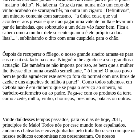
"matar o bicho". Na taberna Cruz da rua, numa mão um copo de
vinho acabado de scarrapachêr, na outra um cigarro "Definitivos",
um mineiro comenta com sarcasmo, "a única coisa que vai
acontecer aos presos é que irão pagar uma valente multa e levar um
par de lambadas, que sobretudo a um deles vão fazer bem. Fica a
saber como a mulher dele se sente quando é ele próprio a dar-
lhas!...", sublinhando o dito com uma cuspidela para o chão.
Óspois de recuperar o fôlego, o nosso grande sineiro arrasta-se para
casa e cai estafado na cama. Ninguém lhe agradece a sua grandiosa
actuação. Ele também se não importa por isso, se bem que a mulher
lhe tivesse dito numa ocasião semelhante, " ó home! O nosso povo
bem te podia agradecer este serviço fora do normal com uns litros de
azeite e uns alqueires de milho à parte!". Como todos sabemos, em
Cebola não é em dinheiro que se paga o serviço ao sineiro, ao
barbeiro-enfermeiro ou ao padre. Paga-se com os produtos da terra
como azeite, milho, vinho, chouriços, presuntos, batatas ou outros.
Vinde daí desses tempos passados, para os dias de hoje, 2011,
princípios de Maio! Todos nós por esse mundo fora espalhados,
andamos chateados e envergonhados pelo trabalho rasca com que os
nossos políticos economistas nos presentearam. Os nossos