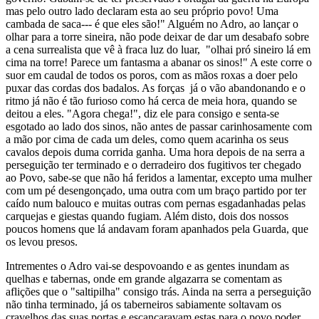
mas pelo outro lado declaram esta ao seu próprio povo! Uma
cambada de saca--- é que eles são!" Alguém no Adro, ao lançar o
olhar para a torre sineira, não pode deixar de dar um desabafo sobre
a cena surrealista que vê à fraca luz do luar, "olhai pró sineiro lá em
cima na torre! Parece um fantasma a abanar os sinos!" A este corre o
suor em caudal de todos os poros, com as mãos roxas a doer pelo
puxar das cordas dos badalos. As forças já o vão abandonando e o
ritmo já não é tão furioso como há cerca de meia hora, quando se
deitou a eles. "Agora chega!", diz ele para consigo e senta-se
esgotado ao lado dos sinos, não antes de passar carinhosamente com
a mão por cima de cada um deles, como quem acarinha os seus
cavalos depois duma corrida ganha. Uma hora depois de na serra a
perseguição ter terminado e o derradeiro dos fugitivos ter chegado
ao Povo, sabe-se que não há feridos a lamentar, excepto uma mulher
com um pé desengonçado, uma outra com um braço partido por ter
caído num balouco e muitas outras com pernas esgadanhadas pelas
carquejas e giestas quando fugiam. Além disto, dois dos nossos
poucos homens que lá andavam foram apanhados pela Guarda, que
os levou presos.
Intrementes o Adro vai-se despovoando e as gentes inundam as
quelhas e tabernas, onde em grande algazarra se comentam as
aflições que o "saltipilha" consigo trás. Ainda na serra a perseguição
não tinha terminado, já os taberneiros sabiamente soltavam os
cravelhos das suas portas e escancaravam estas para o povo poder