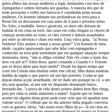
gritos aflitos das nossas mulheres a fugir, misturados com tiros de
espingardas e ordens berradas por guardas. A maioria dos que de
noite procuram o volfro nos barrocos é constituída pelas nossas
mulheres. Os homens labutam nas profundezas da serra para a
Beral-Tin ou descansam em casa antes de ir para o próximo turno.
No Adro, a multidão berra e gesticula, os sinos não deixam de
badalar lá em cima na torre, das casas em volta chegam os choros de
crianças arrancadas ao sono, os cães correm e ladram assanhados
por entre as oliveiras e chaes em redor. Uma viúva grita, "ai Nossa
Senhora! Eles andam a matar a nossa gente!" Um homem de meia
idade, caçador apaixonado que sabe lidar com espingardas e
conhecido na terra pela serenidade que em qualquer situação sempre
demonstra, berra, "não te aflijas vizinha! Não vês como o lume dos
tiros vai pró ar?! Além disso, quem comanda a Guarda é o Tenente
que só deixa atirar para fazer medo!" Desde há algum tempo que
corre em Cebola uma história sobre este oficial, filho duma modesta
família da região e que parece ser um tipo porreiro. Conta-se que
depois duma acção semelhante, ele ter dado um pontapé no cú a um
dos seus guardas, só por este ter disparado demasiado baixo,
berrando-lhe, "a porca de vida destes pobres diabos bem lhes chega,
para por cima os ainda andarmos a matar! Aquele que no futuro
acertar em alguém desta gente pode estar certo que irá apanhar uma
valente sova!" O velhote que no dia anterior tinha pegado conversa
com os garotos, berra, "são assim esses filhos da p--- lá em cima no
governo! Gabam-se de ter preservado Portugal da guerra na Europa