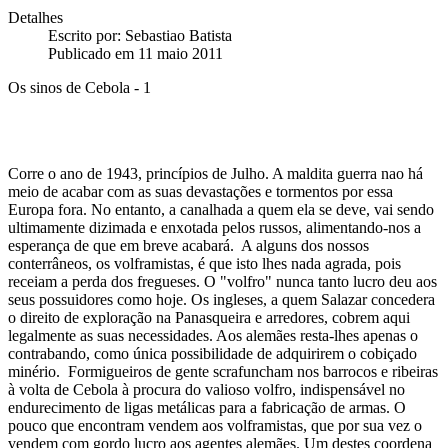
Detalhes
Escrito por:
Sebastiao Batista
Publicado em 11 maio 2011
Os sinos de Cebola - 1
Corre o ano de 1943, princípios de Julho. A maldita guerra nao há
meio de acabar com as suas devastações e tormentos por essa
Europa fora. No entanto, a canalhada a quem ela se deve, vai sendo
ultimamente dizimada e enxotada pelos russos, alimentando-nos a
esperança de que em breve acabará. A alguns dos nossos
conterrâneos, os volframistas, é que isto lhes nada agrada, pois
receiam a perda dos fregueses. O "volfro" nunca tanto lucro deu aos
seus possuidores como hoje. Os ingleses, a quem Salazar concedera
o direito de exploração na Panasqueira e arredores, cobrem aqui
legalmente as suas necessidades. Aos alemães resta-lhes apenas o
contrabando, como única possibilidade de adquirirem o cobiçado
minério. Formigueiros de gente scrafuncham nos barrocos e ribeiras
à volta de Cebola à procura do valioso volfro, indispensável no
endurecimento de ligas metálicas para a fabricação de armas. O
pouco que encontram vendem aos volframistas, que por sua vez o
vendem com gordo lucro aos agentes alemães. Um destes coordena