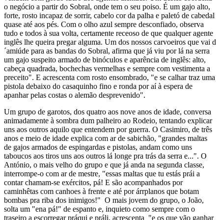
o negócio a partir do Sobral, onde tem o seu poiso. É um gajo alto,
forte, rosto incapaz de sorrir, cabelo cor da palha e paletó de cabedal
quase até aos pés. Com o olho azul sempre desconfiado, observa
tudo e todos à sua volta, certamente receoso de que qualquer agente
inglês lhe queira pregar alguma. Um dos nossos carvoeiros que vai d
´amiúde para as bandas do Sobral, afirma que já viu por lá na serra
um gajo suspeito armado de binóculos e aparência de inglês: alto,
cabeça quadrada, bochechas vermelhas e sempre com vestimenta a
preceito". E acrescenta com rosto ensombrado, "e se calhar traz uma
pistola debaixo do casaquinho fino e ronda por aí à espera de
apanhar pelas costas o alemão desprevenido".
Um grupo de garotos, dos quatro aos nove anos de idade, conversa
animadamente à sombra dum palheiro ao Rodeio, tentando explicar
uns aos outros aquilo que entendem por guerra. O Casimiro, de três
anos e meio de idade explica com ar de sabichão, "grandes maltas
de gajos armados de espingardas e pistolas, andam como uns
taboucos aos tiros uns aos outros lá longe pra trás da serra e...". O
António, o mais velho do grupo e que já anda na segunda classe,
interrompe-o com ar de mestre, "essas maltas que tu estás prái a
contar chamam-se exércitos, pá! E são acompanhados por
caminhêtas com canhoes à frente e até por árrplanos que botam
bombas pra riba dos inimigos!" O mais jovem do grupo, o João,
solta um "ena pá!" de espanto e, inquieto como sempre com o
traseiro a escorregar práqui e práli, acrescenta "e os que vão ganhar