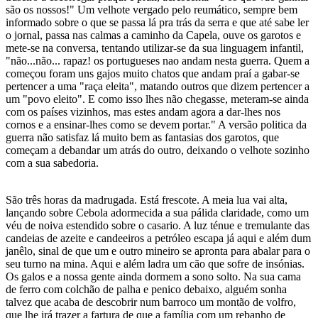
são os nossos!" Um velhote vergado pelo reumático, sempre bem
informado sobre o que se passa lá pra trás da serra e que até sabe ler
o jornal, passa nas calmas a caminho da Capela, ouve os garotos e
mete-se na conversa, tentando utilizar-se da sua linguagem infantil,
"não...não... rapaz! os portugueses nao andam nesta guerra. Quem a
começou foram uns gajos muito chatos que andam praí a gabar-se
pertencer a uma "raça eleita", matando outros que dizem pertencer a
um "povo eleito". E como isso lhes não chegasse, meteram-se ainda
com os países vizinhos, mas estes andam agora a dar-lhes nos
cornos e a ensinar-lhes como se devem portar." A versão politica da
guerra não satisfaz lá muito bem as fantasias dos garotos, que
começam a debandar um atrás do outro, deixando o velhote sozinho
com a sua sabedoria.
São três horas da madrugada. Está frescote. A meia lua vai alta,
lançando sobre Cebola adormecida a sua pálida claridade, como um
véu de noiva estendido sobre o casario. A luz ténue e tremulante das
candeias de azeite e candeeiros a petróleo escapa já aqui e além dum
janêlo, sinal de que um e outro mineiro se apronta para abalar para o
seu turno na mina. Aqui e além ladra um cão que sofre de insónias.
Os galos e a nossa gente ainda dormem a sono solto. Na sua cama
de ferro com colchão de palha e penico debaixo, alguém sonha
talvez que acaba de descobrir num barroco um montão de volfro,
que lhe irá trazer a fartura de que a família com um rebanho de